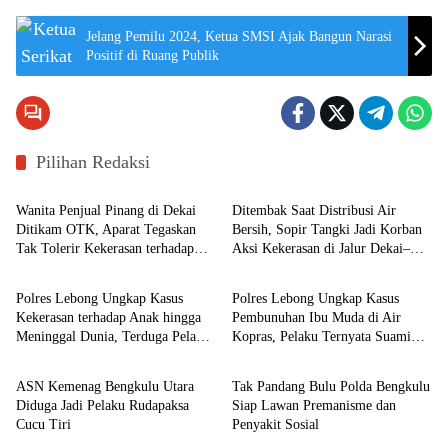
Jelang Pemilu 2024, Ketua SMSI Ajak Bangun Narasi
Positif di Ruang Publik
Pilihan Redaksi
Berita
Berita
Wanita Penjual Pinang di Dekai
Ditembak Saat Distribusi Air
Ditikam OTK, Aparat Tegaskan
Bersih, Sopir Tangki Jadi Korban
Tak Tolerir Kekerasan terhadap
Aksi Kekerasan di Jalur Dekai–
Berita
Berita
Warga Sipil
Lopon
Polres Lebong Ungkap Kasus
Polres Lebong Ungkap Kasus
Kekerasan terhadap Anak hingga
Pembunuhan Ibu Muda di Air
Meninggal Dunia, Terduga Pelaku
Kopras, Pelaku Ternyata Suami
Bengkulu Utara
Bengkulu
Diamankan
Korban
ASN Kemenag Bengkulu Utara
Tak Pandang Bulu Polda Bengkulu
Diduga Jadi Pelaku Rudapaksa
Siap Lawan Premanisme dan
Cucu Tiri
Penyakit Sosial