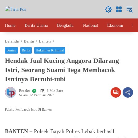
Langsung
ke
konten
Home
Berita Utama
Bengkulu
Nasional
Ekonomi
Hu
Beranda
Berita
Banten
Banten
Berita
Hukum & Kriminal
Hendak Jual Kucing Anggora Dilarang
Istri, Seorang Suami Tega Membacok
Istrinya Bertubi-tubi
Redaksi
3 Min Baca
Selasa, 28 Februari 2023
Pelaku Pembacok Istri Di Banten
BANTEN
– Polsek Bayah Polres Lebak berhasil