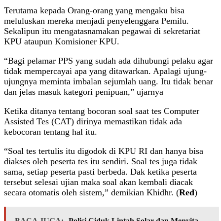
Terutama kepada Orang-orang yang mengaku bisa
meluluskan mereka menjadi penyelenggara Pemilu.
Sekalipun itu mengatasnamakan pegawai di sekretariat
KPU ataupun Komisioner KPU.
“Bagi pelamar PPS yang sudah ada dihubungi pelaku agar
tidak mempercayai apa yang ditawarkan. Apalagi ujung-
ujungnya meminta imbalan sejumlah uang. Itu tidak benar
dan jelas masuk kategori penipuan,” ujarnya
Ketika ditanya tentang bocoran soal saat tes Computer
Assisted Tes (CAT) dirinya memastikan tidak ada
kebocoran tentang hal itu.
“Soal tes tertulis itu digodok di KPU RI dan hanya bisa
diakses oleh peserta tes itu sendiri. Soal tes juga tidak
sama, setiap peserta pasti berbeda. Dak ketika peserta
tersebut selesai ujian maka soal akan kembali diacak
secara otomatis oleh sistem,” demikian Khidhr. (
Red
)
BACA JUGA:
Polisi Ciduk Lintah Solar dan Menyita