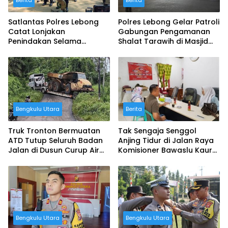
Berita
Berita
Satlantas Polres Lebong
Polres Lebong Gelar Patroli
Catat Lonjakan
Gabungan Pengamanan
Penindakan Selama
Shalat Tarawih di Masjid
Operasi Patuh Nala 2025
Jamik Al-Azhar
Bengkulu Utara
Berita
Truk Tronton Bermuatan
Tak Sengaja Senggol
ATD Tutup Seluruh Badan
Anjing Tidur di Jalan Raya
Jalan di Dusun Curup Air
Komisioner Bawaslu Kaur
Besi, Masyarakat Dihimbau
Nyaris Jadi Korban
Mencari Jalan Alternatif
Penganiayaan
Bengkulu Utara
Bengkulu Utara