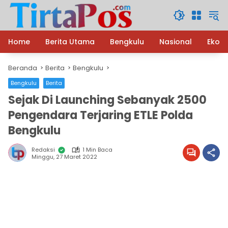
Langsung
ke
konten
Home
Berita Utama
Bengkulu
Nasional
Ekon
Beranda
Berita
Bengkulu
Bengkulu
Berita
Sejak Di Launching Sebanyak 2500
Pengendara Terjaring ETLE Polda
Bengkulu
Redaksi
1 Min Baca
Minggu, 27 Maret 2022