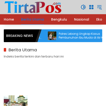
Langsung
ke
konten
Home
Berita Utama
Bengkulu
Nasional
Ekon
 Ungkap Kasus Kekerasan
Polres Lebong Ungkap Kasus
BREAKING NEWS
 hingga Meninggal Dunia,
Pembunuhan Ibu Muda di Air Kopras
u Diamankan
Pelaku Ternyata Suami Korban
Berita Utama
Indeks berita terkini dan terbaru hari ini