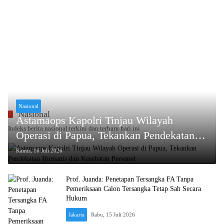
Nasional
Nasional
Astamaops Kapolri Tinjau Wilayah
Indeks berita nasional terkini dan terbaru hari ini
Operasi di Papua, Tekankan Pendekatan
Humanis dan Kesehatan Personel
Kamis, 16 Juli 2026
Prof. Juanda: Penetapan Tersangka FA Tanpa
Pemeriksaan Calon Tersangka Tetap Sah Secara
Hukum
Jakarta
Rabu, 15 Juli 2026