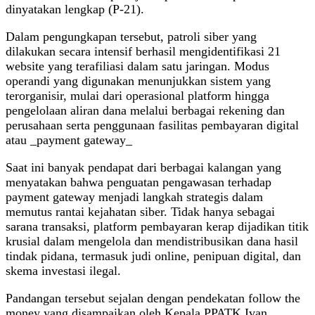
dinyatakan lengkap (P-21).
Dalam pengungkapan tersebut, patroli siber yang
dilakukan secara intensif berhasil mengidentifikasi 21
website yang terafiliasi dalam satu jaringan. Modus
operandi yang digunakan menunjukkan sistem yang
terorganisir, mulai dari operasional platform hingga
pengelolaan aliran dana melalui berbagai rekening dan
perusahaan serta penggunaan fasilitas pembayaran digital
atau _payment gateway_
Saat ini banyak pendapat dari berbagai kalangan yang
menyatakan bahwa penguatan pengawasan terhadap
payment gateway menjadi langkah strategis dalam
memutus rantai kejahatan siber. Tidak hanya sebagai
sarana transaksi, platform pembayaran kerap dijadikan titik
krusial dalam mengelola dan mendistribusikan dana hasil
tindak pidana, termasuk judi online, penipuan digital, dan
skema investasi ilegal.
Pandangan tersebut sejalan dengan pendekatan follow the
money yang disampaikan oleh Kepala PPATK Ivan