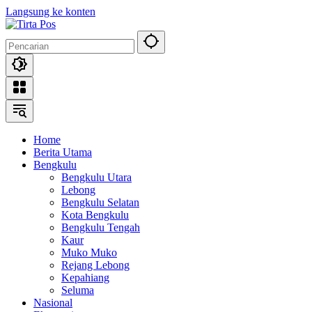
Langsung ke konten
Home
Berita Utama
Bengkulu
Bengkulu Utara
Lebong
Bengkulu Selatan
Kota Bengkulu
Bengkulu Tengah
Kaur
Muko Muko
Rejang Lebong
Kepahiang
Seluma
Nasional