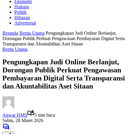
Ekonomi
Hukum
Politik
Hiburan
Advertorial
Beranda
Berita Utama
Pengungkapan Judi Online Berlanjut,
Dorongan Publik Perkuat Pengawasan Pembayaran Digital Serta
Transparansi dan Akuntabilitas Aset Sitaan
Berita Utama
Pengungkapan Judi Online Berlanjut,
Dorongan Publik Perkuat Pengawasan
Pembayaran Digital Serta Transparansi
dan Akuntabilitas Aset Sitaan
Anwar HMS
5 min baca
Sabtu, 28 Maret 2026