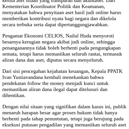
kelola aset sitaan yang transparan dan akuntabel. Dari
Kementerian Koordinator Politik dan Keamanan,
menyatakan bahwa penyitaan aset hasil judi online harus
memberikan kontribusi nyata bagi negara dan dikelola
secara terbuka serta dapat dipertanggungjawabkan.
Pengamat Ekonomi CELIOS, Nailul Huda menyoroti
besarnya kerugian negara akibat judi online, sehingga
penanganannya tidak boleh berhenti pada pengungkapan
semata, tetapi harus memastikan seluruh rantai, termasuk
aliran dana dan aset, diputus secara menyeluruh.
Dari sisi pencegahan kejahatan keuangan, Kepala PPATK
Ivan Yustiavandana kembali menekankan bahwa
pendekatan follow the money menjadi kunci untuk
memastikan aliran dana ilegal dapat ditelusuri dan
dihentikan.
Dengan nilai sitaan yang signifikan dalam kasus ini, publik
menaruh harapan besar agar proses hukum tidak hanya
berhenti pada tahap penuntutan, tetapi juga berujung pada
eksekusi putusan pengadilan yang memastikan seluruh aset