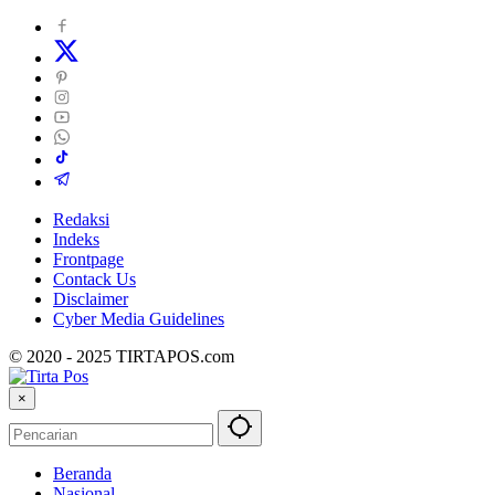
Redaksi
Indeks
Frontpage
Contack Us
Disclaimer
Cyber ​​Media Guidelines
© 2020 - 2025 TIRTAPOS.com
×
Beranda
Nasional