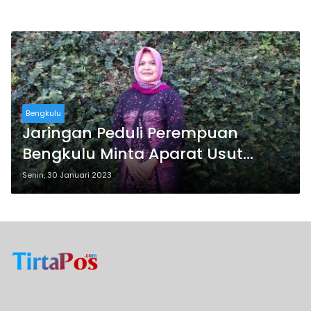
Bengkulu
Jaringan Peduli Perempuan
Bengkulu Minta Aparat Usut
Tuntas Kasatpol PP Lebong
Senin, 30 Januari 2023