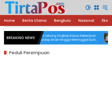
Langsung
ke
konten
Home
Berita Utama
Bengkulu
Nasional
Ekon
 Ditikam
Polres Lebong Ungkap Kasus Kekerasan
BREAKING NEWS
ir
terhadap Anak hingga Meninggal Dunia,
il
Terduga Pelaku Diamankan
Peduli Perempuan