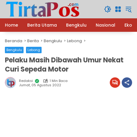
Langsung
ke
konten
Home
Berita Utama
Bengkulu
Nasional
Ekon
Beranda
Berita
Bengkulu
Lebong
Bengkulu
Lebong
Pelaku Masih Dibawah Umur Nekat
Curi Sepeda Motor
Redaksi
1 Min Baca
Jumat, 05 Agustus 2022