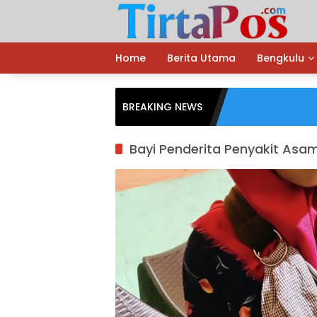
Langsung
ke
konten
Home
Berita Utama
Bengkulu
BREAKING NEWS
Bayi Penderita Penyakit As