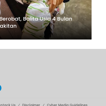
erobat, Balita Usia 4 Bulan
sakitan
ntack Us
Disclaimer
Cyber ​​Media Guidelines