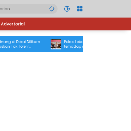
Advertorial
g di Dekai Ditikam
Polres Lebong Ungkap Kasus Kekerasan
 Tak Tolerir
terhadap Anak hingga Meninggal Dunia,
Warga Sipil
Terduga Pelaku Diamankan