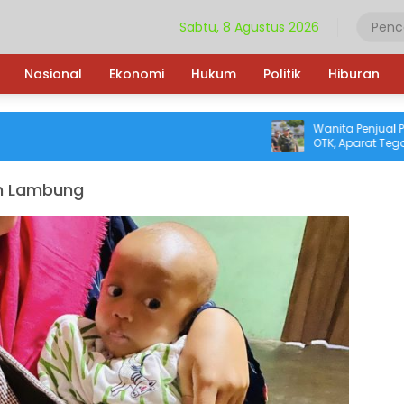
Sabtu, 8 Agustus 2026
Nasional
Ekonomi
Hukum
Politik
Hiburan
Wanita Penjual Pinan
OTK, Aparat Tegaskan
Kekerasan terhadap 
am Lambung