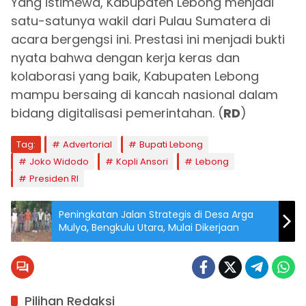
Yang istimewa, Kabupaten Lebong menjadi
satu-satunya wakil dari Pulau Sumatera di
acara bergengsi ini. Prestasi ini menjadi bukti
nyata bahwa dengan kerja keras dan
kolaborasi yang baik, Kabupaten Lebong
mampu bersaing di kancah nasional dalam
bidang digitalisasi pemerintahan. (
RD
)
Tag:
Advertorial
Bupati Lebong
Joko Widodo
Kopli Ansori
Lebong
Presiden RI
Peningkatan Jalan Strategis di Desa Arga
Mulya, Bengkulu Utara, Mulai Dikerjaan
Pilihan Redaksi