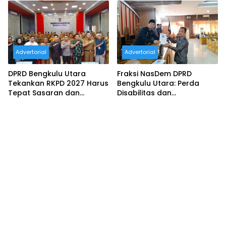
Penanaman Jagung 1
Tingkatkan Kesejahteraan
Hektare
Masyarakat
Advertorial
Advertorial
DPRD Bengkulu Utara
Fraksi NasDem DPRD
Tekankan RKPD 2027 Harus
Bengkulu Utara: Perda
Tepat Sasaran dan
Disabilitas dan
Berdampak Nyata
Ketenagakerjaan sebagai
Langkah Strategis
Reformasi Tata Kelola