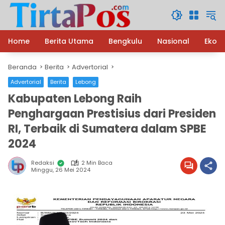
Langsung
ke
konten
Home
Berita Utama
Bengkulu
Nasional
Ekon
Beranda
Berita
Advertorial
Advertorial
Berita
Lebong
Kabupaten Lebong Raih
Penghargaan Prestisius dari Presiden
RI, Terbaik di Sumatera dalam SPBE
2024
Redaksi
2 Min Baca
Minggu, 26 Mei 2024