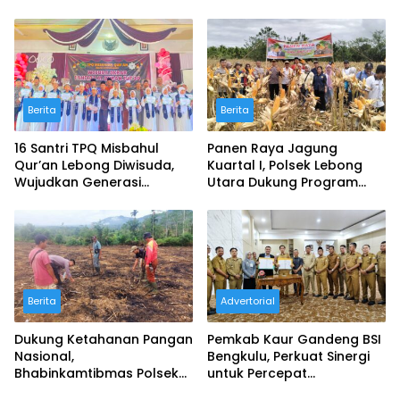
Berita
Berita
16 Santri TPQ Misbahul
Panen Raya Jagung
Qur’an Lebong Diwisuda,
Kuartal I, Polsek Lebong
Wujudkan Generasi
Utara Dukung Program
Berkarakter Qur’ani
Ketahanan Pangan
Nasional
Berita
Advertorial
Dukung Ketahanan Pangan
Pemkab Kaur Gandeng BSI
Nasional,
Bengkulu, Perkuat Sinergi
Bhabinkamtibmas Polsek
untuk Percepat
Lebong Atas Kawal
Pembangunan dan