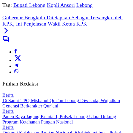
Tag:
Bupati Lebong
Kopli Ansori
Lebong
Gubernur Bengkulu Ditetapkan Sebagai Tersangka oleh
KPK, Ini Penjelasan Wakil Ketua KPK
Pilihan Redaksi
Berita
16 Santri TPQ Misbahul Qur’an Lebong Diwisuda, Wujudkan
Generasi Berkarakter Qur’ani
Berita
Panen Raya Jagung Kuartal I, Polsek Lebong Utara Dukung
Program Ketahanan Pangan Nasional
Berita
Dukung Ketahanan Pangan Nasional, Bhabinkamtibmas Polsek