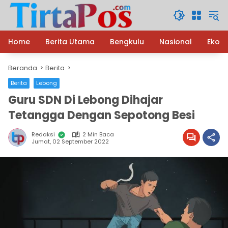
Langsung
ke
konten
Home
Berita Utama
Bengkulu
Nasional
Ekon
Beranda
Berita
Berita
Lebong
Guru SDN Di Lebong Dihajar
Tetangga Dengan Sepotong Besi
Redaksi
2 Min Baca
Jumat, 02 September 2022