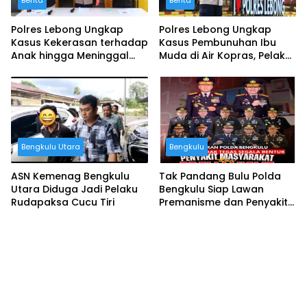
Berita
Berita
Polres Lebong Ungkap
Polres Lebong Ungkap
Kasus Kekerasan terhadap
Kasus Pembunuhan Ibu
Anak hingga Meninggal
Muda di Air Kopras, Pelaku
Dunia, Terduga Pelaku
Ternyata Suami Korban
Diamankan
Bengkulu Utara
Bengkulu
ASN Kemenag Bengkulu
Tak Pandang Bulu Polda
Utara Diduga Jadi Pelaku
Bengkulu Siap Lawan
Rudapaksa Cucu Tiri
Premanisme dan Penyakit
Sosial