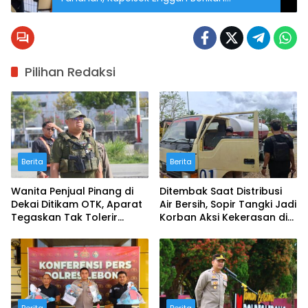
Keterangan
Pilihan Redaksi
Berita
Berita
Wanita Penjual Pinang di
Ditembak Saat Distribusi
Dekai Ditikam OTK, Aparat
Air Bersih, Sopir Tangki Jadi
Tegaskan Tak Tolerir
Korban Aksi Kekerasan di
Kekerasan terhadap
Jalur Dekai–Lopon
Warga Sipil