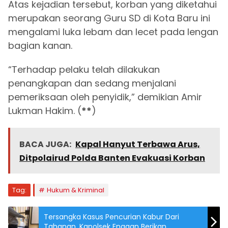
Atas kejadian tersebut, korban yang diketahui
merupakan seorang Guru SD di Kota Baru ini
mengalami luka lebam dan lecet pada lengan
bagian kanan.
“Terhadap pelaku telah dilakukan
penangkapan dan sedang menjalani
pemeriksaan oleh penyidik,” demikian Amir
Lukman Hakim. (
**
)
BACA JUGA:
Kapal Hanyut Terbawa Arus,
Ditpolairud Polda Banten Evakuasi Korban
Tag:
Hukum & Kriminal
Tersangka Kasus Pencurian Kabur Dari
Tahanan, Kapolsek Enggan Berikan