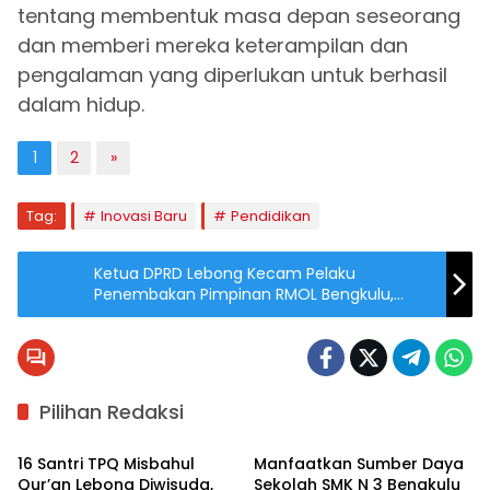
tentang membentuk masa depan seseorang
dan memberi mereka keterampilan dan
pengalaman yang diperlukan untuk berhasil
dalam hidup.
1
2
»
Tag:
Inovasi Baru
Pendidikan
Ketua DPRD Lebong Kecam Pelaku
Penembakan Pimpinan RMOL Bengkulu,
Dukung Polisi Usut Tuntas Pelaku
Pilihan Redaksi
Berita
Bengkulu Utara
16 Santri TPQ Misbahul
Manfaatkan Sumber Daya
Qur’an Lebong Diwisuda,
Sekolah SMK N 3 Bengkulu