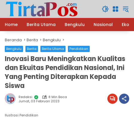
Langsung
ke
konten
Home
Berita Utama
Bengkulu
Nasional
Ekon
Beranda
Berita
Bengkulu
Bengkulu
Berita
Berita Utama
Pendidikan
Inovasi Baru Meningkatkan Kualitas
dan Ekuitas Pendidikan Nasional, Ini
Yang Penting Diterapkan Kepada
Siswa
Redaksi
8 Min Baca
Jumat, 03 Februari 2023
Ilustrasi Pendidikan