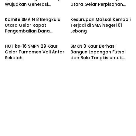
Wujudkan Generasi
Utara Gelar Perpisahan
Bengkulu Utara
Berita
Berkarakter Qur’ani
Tanpa Pungutan
Komite SMA N 8 Bengkulu
Kesurupan Massal Kembali
Utara Gelar Rapat
Terjadi di SMA Negeri 01
Pengembalian Dana
Lebong
Berita
Berita
Perpisahan
HUT ke-16 SMPN 29 Kaur
SMKN 3 Kaur Berhasil
Gelar Turnamen Voli Antar
Bangun Lapangan Futsal
Sekolah
dan Bulu Tangkis untuk
Tingkatkan Prestasi Siswa
di Bidang Olahraga