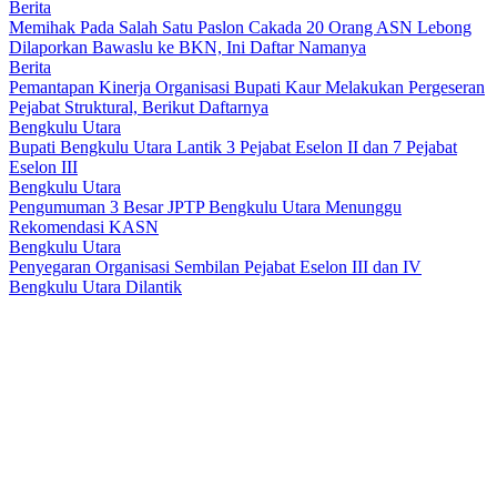
Berita
Memihak Pada Salah Satu Paslon Cakada 20 Orang ASN Lebong
Dilaporkan Bawaslu ke BKN, Ini Daftar Namanya
Berita
Pemantapan Kinerja Organisasi Bupati Kaur Melakukan Pergeseran
Pejabat Struktural, Berikut Daftarnya
Bengkulu Utara
Bupati Bengkulu Utara Lantik 3 Pejabat Eselon II dan 7 Pejabat
Eselon III
Bengkulu Utara
Pengumuman 3 Besar JPTP Bengkulu Utara Menunggu
Rekomendasi KASN
Bengkulu Utara
Penyegaran Organisasi Sembilan Pejabat Eselon III dan IV
Bengkulu Utara Dilantik