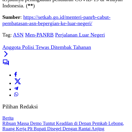
Indonesia. (
**
)
Sumber
:
https://setkab.go.id/menteri-panrb-cabut-
pembatasan-asn-bepergian-ke-luar-negeri/
Tag:
ASN
Men-PANRB
Perjalanan Luar Negeri
Anggota Polisi Tewas Ditembak Tahanan
Pilihan Redaksi
Berita
Ribuan Massa Demo Tuntut Keadilan di Depan Pemkab Lebong,
Ruang Kerja Plt Bupati Disegel Dengan Rantai Anjing