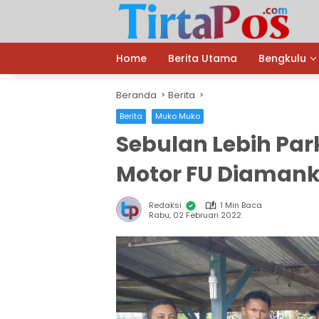
Langsung
ke
konten
Home
Berita Utama
Bengkulu
Beranda
Berita
Berita
Muko Muko
Sebulan Lebih Park
Motor FU Diaman
Redaksi
1 Min Baca
Rabu, 02 Februari 2022