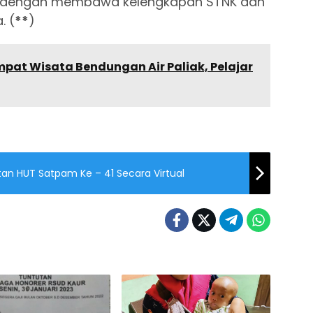
o dengan membawa kelengkapan STNK dan
. (
**
)
pat Wisata Bendungan Air Paliak, Pelajar
tan HUT Satpam Ke – 41 Secara Virtual