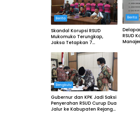
Berita
Berita
Delapa
Skandal Korupsi RSUD
RSUD Ka
Mukomuko Terungkap,
Manaj
Jaksa Tetapkan 7
Tersangka Yang Merugikan
Negara Rp 4,8 Miliar
Bengkulu
Gubernur dan KPK Jadi Saksi
Penyerahan RSUD Curup Dua
Jalur ke Kabupaten Rejang
Lebong