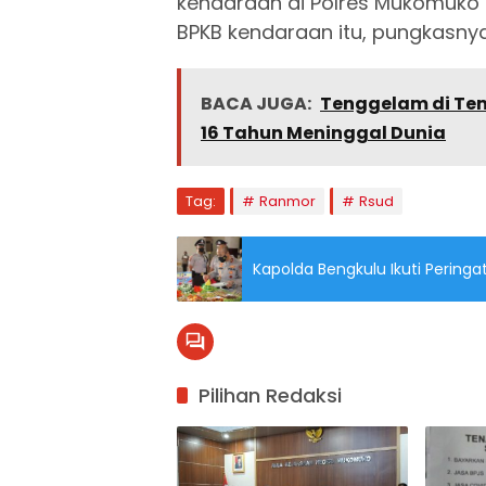
kendaraan di Polres Mukomuk
BPKB kendaraan itu, pungkasnya
BACA JUGA:
Tenggelam di Tem
16 Tahun Meninggal Dunia
Tag:
Ranmor
Rsud
Kapolda Bengkulu Ikuti Peringa
Pilihan Redaksi