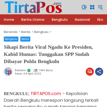
Langsung
ke
konten
Home
Berita Utama
Bengkulu
Nasional
Ekon
Beranda
Berita
Bengkulu
Bengkulu
Berita
Sikapi Berita Viral Ngadu Ke Presiden,
Kabid Humas: Tunggakan SPP Sudah
Dibayar Polda Bengkulu
Redaksi
1 Min Baca
Senin, 04 April 2022
,
TIRTAPOS.com
– Kepolisian
BENGKULU
Daerah Bengkulu merespon langsung terkait
berita seorang ibu rumah tangga bernama