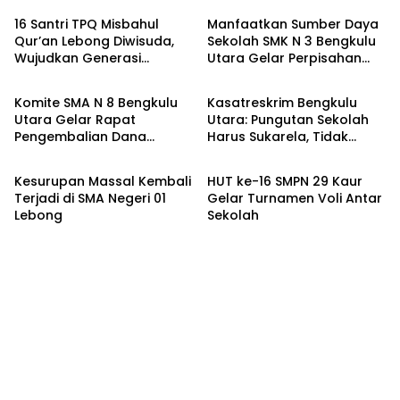
16 Santri TPQ Misbahul
Manfaatkan Sumber Daya
Qur’an Lebong Diwisuda,
Sekolah SMK N 3 Bengkulu
Wujudkan Generasi
Utara Gelar Perpisahan
Bengkulu Utara
Bengkulu Utara
Berkarakter Qur’ani
Tanpa Pungutan
Komite SMA N 8 Bengkulu
Kasatreskrim Bengkulu
Utara Gelar Rapat
Utara: Pungutan Sekolah
Pengembalian Dana
Harus Sukarela, Tidak
Berita
Berita
Perpisahan
Boleh Ada Paksaan
Kesurupan Massal Kembali
HUT ke-16 SMPN 29 Kaur
Terjadi di SMA Negeri 01
Gelar Turnamen Voli Antar
Lebong
Sekolah