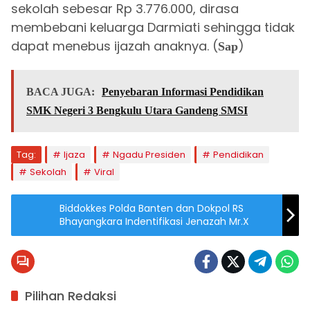
sekolah sebesar Rp 3.776.000, dirasa
membebani keluarga Darmiati sehingga tidak
dapat menebus ijazah anaknya. (
)
Sap
BACA JUGA:
Penyebaran Informasi Pendidikan
SMK Negeri 3 Bengkulu Utara Gandeng SMSI
Tag:
Ijaza
Ngadu Presiden
Pendidikan
Sekolah
Viral
Biddokkes Polda Banten dan Dokpol RS
Bhayangkara Indentifikasi Jenazah Mr.X
Pilihan Redaksi
Berita
Bengkulu Utara