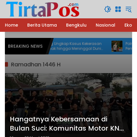
Langsung
ke
konten
Home
Berita Utama
Bengkulu
Nasional
Ekon
Polres Lebong Ungkap Kasus Kekerasan
Polres Le
BREAKING NEWS
terhadap Anak hingga Meninggal Dunia,
Pembunuha
Terduga Pelaku Diamankan
Pelaku Te
Ramadhan 1446 H
Hangatnya Kebersamaan di
Bulan Suci: Komunitas Motor KNC