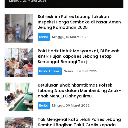
Bengkulu Utara Berbagi Takjil di
Minggu, 23 Maret 2025
Bundaran Kota Argamakmur
Satreskrim Polres Lebong Lakukan
Inspeksi Harga Sembako di Pasar Amen
Jelang Ramadhan 2025
Berita
Minggu, 16 Maret 2025
Polri Hadir Untuk Masyarakat, Di Bawah
Rintik Hujan Kapolres Lebong Tetap
Semangat Berbagi Takjil
Berita Utama
Senin, 10 Maret 2025
Ketulusan Bhabinkamtibmas Polsek
Lebong Atas dalam Membimbing Anak-
anak Menuju Cahaya Ilmu
Berita
Minggu, 09 Maret 2025
Tak Mengenal Kata Lelah Polres Lebong
Kembali Bagikan Takjil Gratis kepada