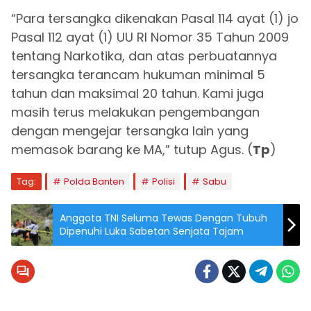
“Para tersangka dikenakan Pasal 114 ayat (1) jo
Pasal 112 ayat (1) UU RI Nomor 35 Tahun 2009
tentang Narkotika, dan atas perbuatannya
tersangka terancam hukuman minimal 5
tahun dan maksimal 20 tahun. Kami juga
masih terus melakukan pengembangan
dengan mengejar tersangka lain yang
memasok barang ke MA,” tutup Agus. (
Tp
)
Tag:
Polda Banten
Polisi
Sabu
Anggota TNI Seluma Tewas Dengan Tubuh
Dipenuhi Luka Sabetan Senjata Tajam