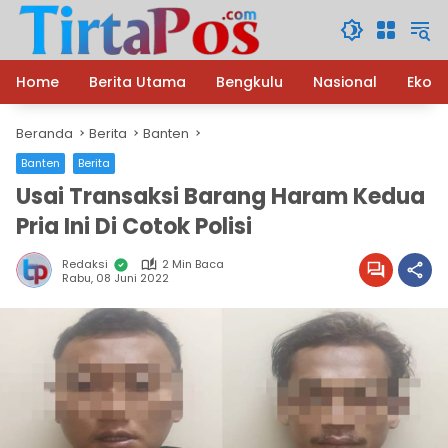
Langsung
ke
konten
Home
Berita Utama
Bengkulu
Nasional
Ekon
Beranda
Berita
Banten
Banten
Berita
Usai Transaksi Barang Haram Kedua
Pria Ini Di Cotok Polisi
Redaksi
2 Min Baca
Rabu, 08 Juni 2022