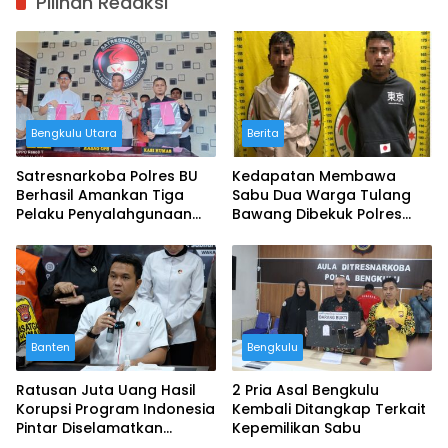
Pilihan Redaksi
Bengkulu Utara
Berita
Satresnarkoba Polres BU
Kedapatan Membawa
Berhasil Amankan Tiga
Sabu Dua Warga Tulang
Pelaku Penyalahgunaan
Bawang Dibekuk Polres
Narkoba Jenis Sabu
Mesuji
Banten
Bengkulu
Ratusan Juta Uang Hasil
2 Pria Asal Bengkulu
Korupsi Program Indonesia
Kembali Ditangkap Terkait
Pintar Diselamatkan
Kepemilikan Sabu
Ditreskrimsus Polda Banten