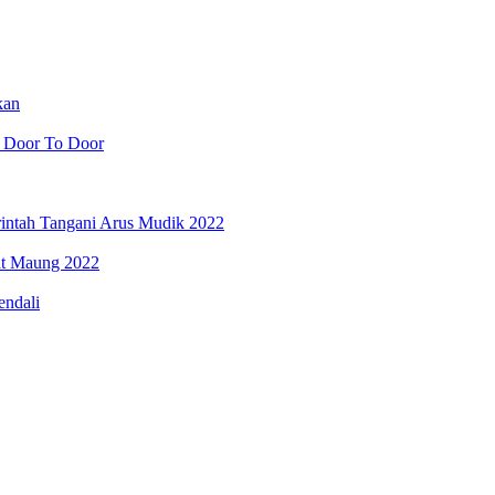
kan
i Door To Door
rintah Tangani Arus Mudik 2022
pat Maung 2022
endali