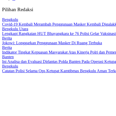
Pilihan Redaksi
Bengkulu
Covid-19 Kembali Merambah Penggunaan Masker Kembali Digalak
Bengkulu Utara
Lengkapi Rangkaian HUT Bhayangkara ke 76 Polisi Gelar Vaksinas
Berita
Jokowi: Longgarkan Penggunaan Masker Di Ruang Terbuka
Berita
Indikator Tingkat Kepuasan Masyarakat Atas Kinerja Polri dan Peme
Banten
Ini Analisa dan Evaluasi Dirlantas Polda Banten Pada Operasi Ketu
Bengkulu
Catatan Polisi Selama Ops Ketupat Kamtibmas Bengkulu Aman Terk