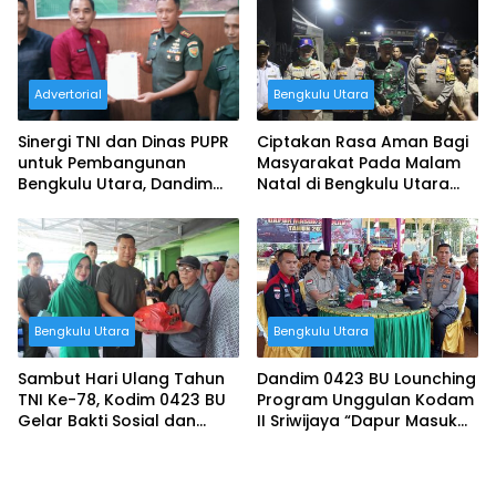
Advertorial
Bengkulu Utara
Sinergi TNI dan Dinas PUPR
Ciptakan Rasa Aman Bagi
untuk Pembangunan
Masyarakat Pada Malam
Bengkulu Utara, Dandim
Natal di Bengkulu Utara
0423 dan Kepala Dinas
TNI-POLRI Gelar Patroli
Teken MoU Karya Bhakti
Bersama
TNI 2024
Bengkulu Utara
Bengkulu Utara
Sambut Hari Ulang Tahun
Dandim 0423 BU Lounching
TNI Ke-78, Kodim 0423 BU
Program Unggulan Kodam
Gelar Bakti Sosial dan
II Sriwijaya “Dapur Masuk
Donor Darah
Sekolah”