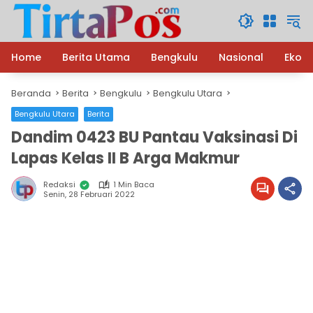
Langsung
ke
konten
Home
Berita Utama
Bengkulu
Nasional
Ekon
Beranda
Berita
Bengkulu
Bengkulu Utara
Bengkulu Utara
Berita
Dandim 0423 BU Pantau Vaksinasi Di
Lapas Kelas II B Arga Makmur
Redaksi
1 Min Baca
Senin, 28 Februari 2022