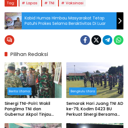
Tag:
Lapas
TNI
Vaksinasi
Kabid Humas Himbau Masyarakat Tetap
Patuhi Prokes Selama Beraktivitas Di Luar
Pilihan Redaksi
Berita Utama
Bengkulu Utara
Sinergi TNI-Polri: Wakil
Semarak Hari Juang TNI AD
Panglima TNI dan
ke-79, Kodim 0423 BU
Gubernur Akpol Tinjau
Perkuat Sinergi Bersama
Pemulihan Pascabanjir di
Rakyat
Aceh Tamiang