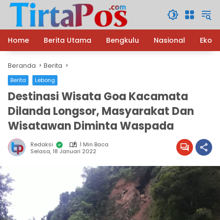
Langsung
ke
konten
Home
Berita Utama
Bengkulu
Nasional
Ekon
Beranda
Berita
Berita
Lebong
Destinasi Wisata Goa Kacamata
Dilanda Longsor, Masyarakat Dan
Wisatawan Diminta Waspada
Redaksi
1 Min Baca
Selasa, 18 Januari 2022