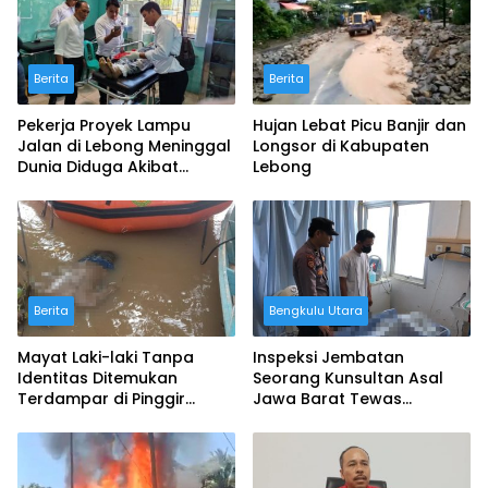
Berita
Berita
Pekerja Proyek Lampu
Hujan Lebat Picu Banjir dan
Jalan di Lebong Meninggal
Longsor di Kabupaten
Dunia Diduga Akibat
Lebong
Tersengat Arus Listrik
Berita
Bengkulu Utara
Mayat Laki-laki Tanpa
Inspeksi Jembatan
Identitas Ditemukan
Seorang Kunsultan Asal
Terdampar di Pinggir
Jawa Barat Tewas
Pantai Kota Bengkulu
Tenggelam