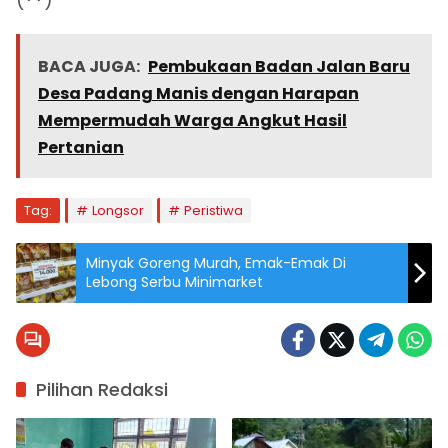
(
**
)
BACA JUGA:
Pembukaan Badan Jalan Baru
Desa Padang Manis dengan Harapan
Mempermudah Warga Angkut Hasil
Pertanian
Tag:
Longsor
Peristiwa
Minyak Goreng Murah, Emak-Emak Di
Lebong Serbu Minimarket
Pilihan Redaksi