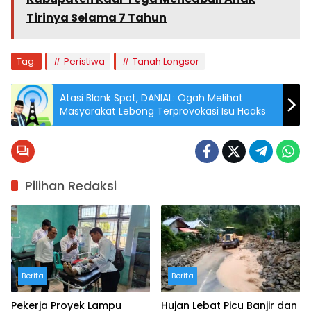
Tirinya Selama 7 Tahun
Tag:
Peristiwa
Tanah Longsor
Atasi Blank Spot, DANIAL: Ogah Melihat
Masyarakat Lebong Terprovokasi Isu Hoaks
Pilihan Redaksi
Berita
Berita
Pekerja Proyek Lampu
Hujan Lebat Picu Banjir dan