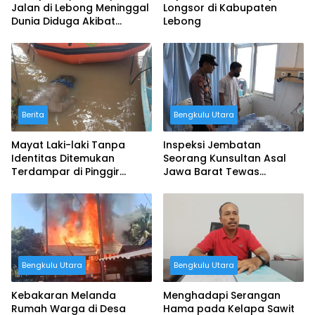
Jalan di Lebong Meninggal
Longsor di Kabupaten
Dunia Diduga Akibat
Lebong
Tersengat Arus Listrik
Berita
Bengkulu Utara
Mayat Laki-laki Tanpa
Inspeksi Jembatan
Identitas Ditemukan
Seorang Kunsultan Asal
Terdampar di Pinggir
Jawa Barat Tewas
Pantai Kota Bengkulu
Tenggelam
Bengkulu Utara
Bengkulu Utara
Kebakaran Melanda
Menghadapi Serangan
Rumah Warga di Desa
Hama pada Kelapa Sawit