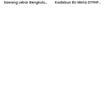
Sawang Lebar Bengkulu
Kadisbun BU Minta DTPHP
Utara
Provinsi Bengkulu Segera
Bertindak