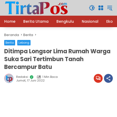
Langsung
ke
konten
Home
Berita Utama
Bengkulu
Nasional
Ekon
Beranda
Berita
Berita
Lebong
Ditimpa Longsor Lima Rumah Warga
Suka Sari Tertimbun Tanah
Bercampur Batu
Redaksi
1 Min Baca
Jumat, 17 Juni 2022