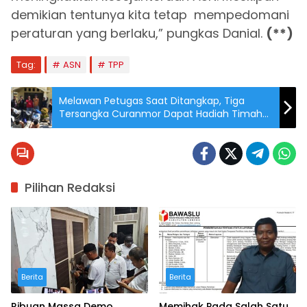
demikian tentunya kita tetap mempedomani
peraturan yang berlaku,” pungkas Danial.
(**)
Tag:
ASN
TPP
Melawan Petugas Saat Ditangkap, Tiga
Tersangka Curanmor Dapat Hadiah Timah
Panas
Pilihan Redaksi
Berita
Berita
Ribuan Massa Demo
Memihak Pada Salah Satu