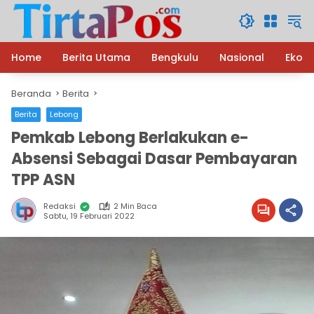
Langsung
ke
konten
Home
Berita Utama
Bengkulu
Nasional
Ekon
Beranda
Berita
Berita
Lebong
Pemkab Lebong Berlakukan e-
Absensi Sebagai Dasar Pembayaran
TPP ASN
Redaksi
2 Min Baca
Sabtu, 19 Februari 2022