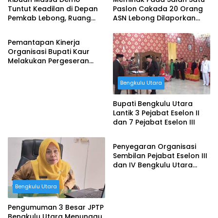
Tuntut Keadilan di Depan
Paslon Cakada 20 Orang
Pemkab Lebong, Ruang
ASN Lebong Dilaporkan
Berita
Kerja Plt Bupati Disegel
Bawaslu ke BKN, Ini Daftar
Dengan Rantai Anjing
Namanya
Pemantapan Kinerja
Organisasi Bupati Kaur
Melakukan Pergeseran
Pejabat Struktural, Berikut
Daftarnya
Bengkulu Utara
Bupati Bengkulu Utara
Lantik 3 Pejabat Eselon II
dan 7 Pejabat Eselon III
Bengkulu Utara
Penyegaran Organisasi
Sembilan Pejabat Eselon III
dan IV Bengkulu Utara
Dilantik
Bengkulu Utara
Pengumuman 3 Besar JPTP
Bengkulu Utara Menunggu