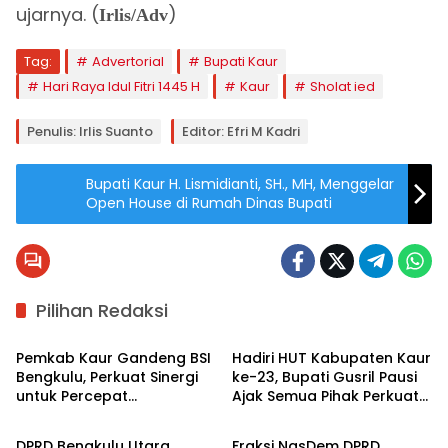
ujarnya. (
)
Irlis/Adv
Tag:
Advertorial
Bupati Kaur
Hari Raya Idul Fitri 1445 H
Kaur
Sholat ied
Penulis: Irlis Suanto
Editor: Efri M Kadri
Bupati Kaur H. Lismidianti, SH., MH, Menggelar
Open House di Rumah Dinas Bupati
Pilihan Redaksi
Advertorial
Berita
Pemkab Kaur Gandeng BSI
Hadiri HUT Kabupaten Kaur
Bengkulu, Perkuat Sinergi
ke-23, Bupati Gusril Pausi
untuk Percepat
Ajak Semua Pihak Perkuat
Advertorial
Advertorial
Pembangunan dan
Kolaborasi Pembangunan
Tingkatkan Kesejahteraan
DPRD Bengkulu Utara
Fraksi NasDem DPRD