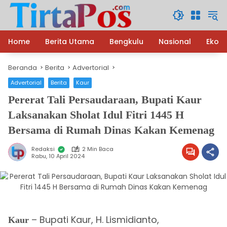
Langsung
ke
konten
Home
Berita Utama
Bengkulu
Nasional
Ekon
Beranda
Berita
Advertorial
Advertorial
Berita
Kaur
Pererat Tali Persaudaraan, Bupati Kaur
Laksanakan Sholat Idul Fitri 1445 H
Bersama di Rumah Dinas Kakan Kemenag
Redaksi
2 Min Baca
Rabu, 10 April 2024
– Bupati Kaur, H. Lismidianto,
Kaur