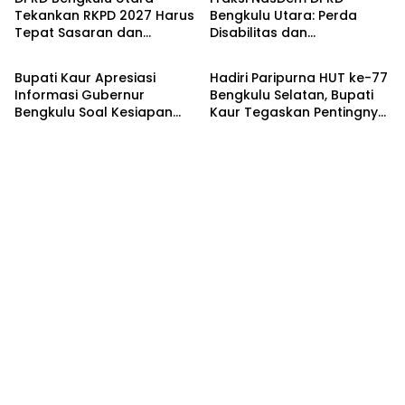
Masyarakat
Tekankan RKPD 2027 Harus
Bengkulu Utara: Perda
Tepat Sasaran dan
Disabilitas dan
Berita
Advertorial
Berdampak Nyata
Ketenagakerjaan sebagai
Langkah Strategis
Bupati Kaur Apresiasi
Hadiri Paripurna HUT ke-77
Reformasi Tata Kelola
Informasi Gubernur
Bengkulu Selatan, Bupati
Bengkulu Soal Kesiapan
Kaur Tegaskan Pentingnya
Hadapi Idul Fitri
Sinergi Antar Daerah