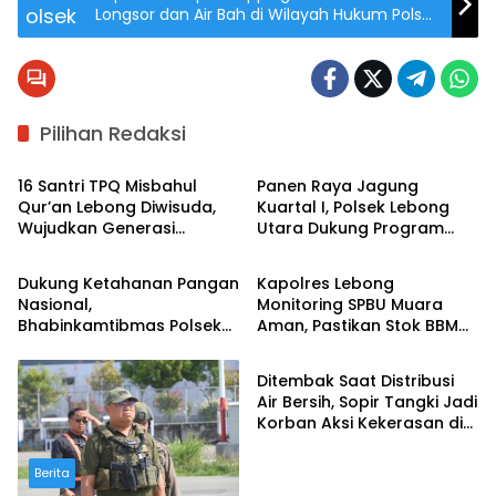
Longsor dan Air Bah di Wilayah Hukum Polsek
Lebong Selatan
Pilihan Redaksi
Berita
Berita
16 Santri TPQ Misbahul
Panen Raya Jagung
Qur’an Lebong Diwisuda,
Kuartal I, Polsek Lebong
Wujudkan Generasi
Utara Dukung Program
Berita
Berita
Berkarakter Qur’ani
Ketahanan Pangan
Nasional
Dukung Ketahanan Pangan
Kapolres Lebong
Nasional,
Monitoring SPBU Muara
Bhabinkamtibmas Polsek
Aman, Pastikan Stok BBM
Berita
Lebong Atas Kawal
Aman Jelang Lebaran
Penanaman Jagung 1
Ditembak Saat Distribusi
Hektare
Air Bersih, Sopir Tangki Jadi
Korban Aksi Kekerasan di
Jalur Dekai–Lopon
Berita