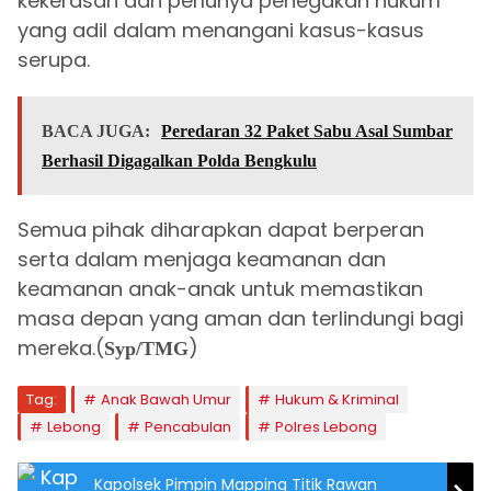
kekerasan dan perlunya penegakan hukum
yang adil dalam menangani kasus-kasus
serupa.
BACA JUGA:
Peredaran 32 Paket Sabu Asal Sumbar
Berhasil Digagalkan Polda Bengkulu
Semua pihak diharapkan dapat berperan
serta dalam menjaga keamanan dan
keamanan anak-anak untuk memastikan
masa depan yang aman dan terlindungi bagi
mereka.(
)
Syp/TMG
Tag:
Anak Bawah Umur
Hukum & Kriminal
Lebong
Pencabulan
Polres Lebong
Kapolsek Pimpin Mapping Titik Rawan