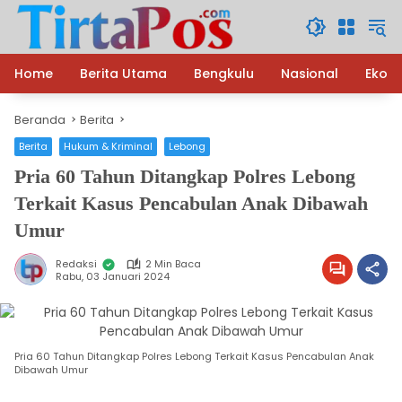
Langsung
ke
konten
Home
Berita Utama
Bengkulu
Nasional
Ekon
Beranda
Berita
Berita
Hukum & Kriminal
Lebong
Pria 60 Tahun Ditangkap Polres Lebong
Terkait Kasus Pencabulan Anak Dibawah
Umur
Redaksi
2 Min Baca
Rabu, 03 Januari 2024
Pria 60 Tahun Ditangkap Polres Lebong Terkait Kasus Pencabulan Anak
Dibawah Umur