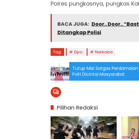
Polres pungkasnya, pungkas Ka
BACA JUGA:
Door.. Door.. “Ba
Ditangkap Polisi
Tag:
Dpo
Narkoba
Tutup Misi Satgas Perdamaian D
Polri Dicintai Masyarakat
Pilihan Redaksi