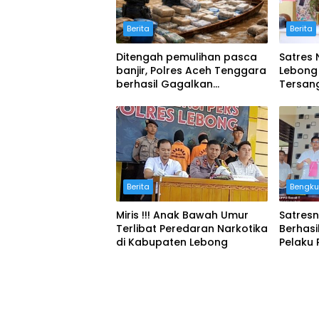
Berita
Berita
Ditengah pemulihan pasca
Satres 
banjir, Polres Aceh Tenggara
Lebong
berhasil Gagalkan
Tersan
Peredaran 50,7 Kg Ganja
Narkob
Ganja
Berita
Bengku
Miris !!! Anak Bawah Umur
Satresn
Terlibat Peredaran Narkotika
Berhas
di Kabupaten Lebong
Pelaku
Narkob