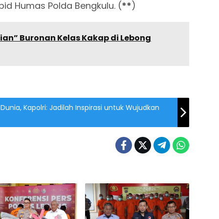
bid Humas Polda Bengkulu. (
**
)
stian” Buronan Kelas Kakap di Lebong
unia, Kapolri: Jadilah Inspirasi untuk Wujudkan