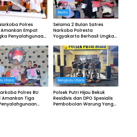
Berita
Narkoba Polres
Selama 2 Bulan Satres
 Amankan Empat
Narkoba Polresta
gka Penyalahgunaan
Yogyakarta Berhasil Ungkap
a Jenis Sabu dan
17 Kasus Narkoba dan 19
Tersangka
lu Utara
Bengkulu Utara
arkoba Polres BU
Polsek Putri Hijau Bekuk
il Amankan Tiga
Residivis dan DPO Spesialis
 Penyalahgunaan
Pembobolan Warung Yang
a Jenis Sabu
Meresahkan Warga