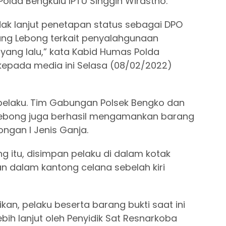
Polda Bengkulu IPTU Singgih Wirastho.
dak lanjut penetapan status sebagai DPO
jang Lebong terkait penyalahgunaan
 yang lalu,” kata Kabid Humas Polda
kepada media ini Selasa (08/02/2022)
 pelaku. Tim Gabungan Polsek Bengko dan
 Lebong juga berhasil mengamankan barang
ongan I Jenis Ganja.
g itu, disimpan pelaku di dalam kotak
n dalam kantong celana sebelah kiri
an, pelaku beserta barang bukti saat ini
bih lanjut oleh Penyidik Sat Resnarkoba