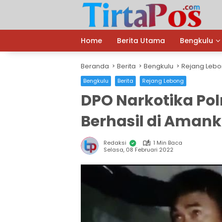
Langsung
ke
konten
Home
Berita Utama
Bengkulu
Beranda
Berita
Bengkulu
Rejang Leb
Bengkulu
Berita
Rejang Lebong
DPO Narkotika Pol
Berhasil di Aman
Redaksi
1 Min Baca
Selasa, 08 Februari 2022