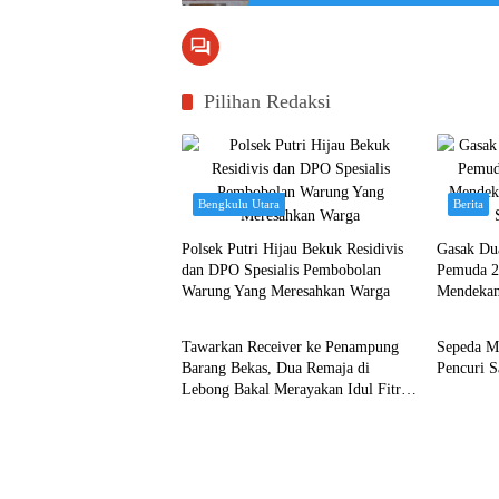
Pilihan Redaksi
Bengkulu Utara
Berita
Polsek Putri Hijau Bekuk Residivis
Gasak Du
dan DPO Spesialis Pembobolan
Pemuda 2
Warung Yang Meresahkan Warga
Mendekam
Berita
Bengkul
Simpang 
Tawarkan Receiver ke Penampung
Sepeda M
Barang Bekas, Dua Remaja di
Pencuri 
Lebong Bakal Merayakan Idul Fitri
di Penjara