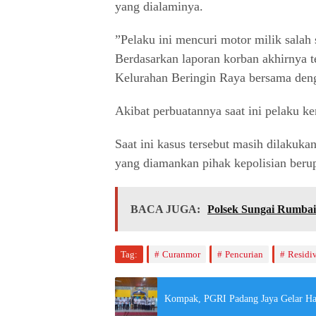
yang dialaminya.
”Pelaku ini mencuri motor milik salah 
Berdasarkan laporan korban akhirnya t
Kelurahan Beringin Raya bersama deng
Akibat perbuatannya saat ini pelaku ke
Saat ini kasus tersebut masih dilakukan
yang diamankan pihak kepolisian berup
BACA JUGA:
Polsek Sungai Rumba
Tag:
Curanmor
Pencurian
Residiv
Kompak, PGRI Padang Jaya Gelar Hal