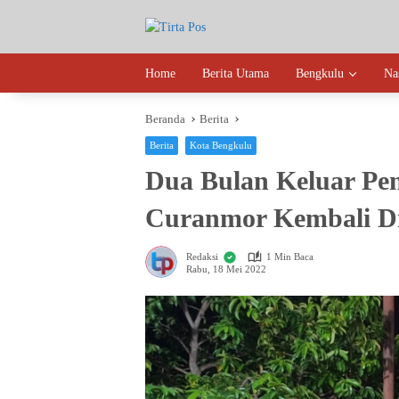
Langsung
ke
konten
Home
Berita Utama
Bengkulu
Na
Beranda
Berita
Berita
Kota Bengkulu
Dua Bulan Keluar Pen
Curanmor Kembali Di
Redaksi
1 Min Baca
Rabu, 18 Mei 2022