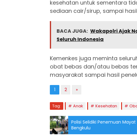
kesehatan untuk sementara ti
sediaan cair/sirup, sampai hasi
BACA JUGA:
Wakapolri Ajak No
Seluruh Indonesia
Kemenkes juga meminta seluruh
obat bebas dan/atau bebas ter
masyarakat sampai hasil penelu
1
2
»
Tag:
Anak
Kesehatan
Oba
Polisi Selidiki Penemuan Maya
Bengkulu