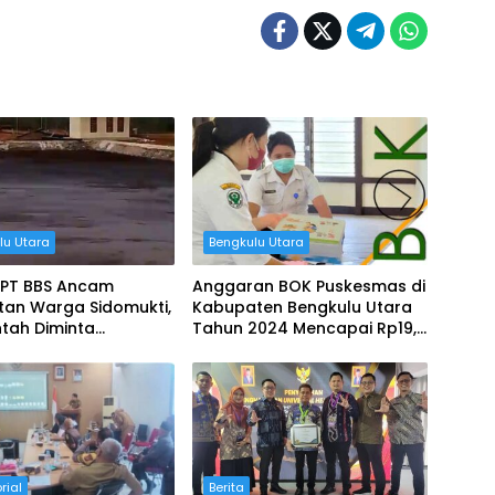
lu Utara
Bengkulu Utara
 PT BBS Ancam
Anggaran BOK Puskesmas di
tan Warga Sidomukti,
Kabupaten Bengkulu Utara
tah Diminta
Tahun 2024 Mencapai Rp19,2
ak
Miliar, Akankah Alokasi Dana
Ini Dikelolah Dengan Baik?
rial
Berita