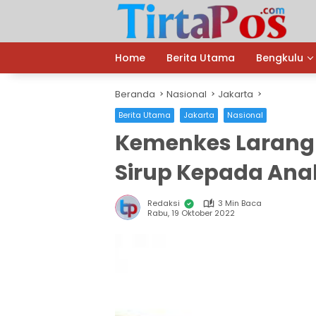
Langsung
ke
konten
Home
Berita Utama
Bengkulu
Beranda
Nasional
Jakarta
Berita Utama
Jakarta
Nasional
Kemenkes Larang 
Sirup Kepada Ana
Redaksi
3 Min Baca
Rabu, 19 Oktober 2022