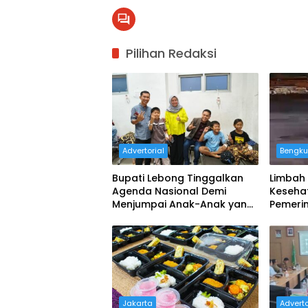
Pilihan Redaksi
Advertorial
Bengku
Bupati Lebong Tinggalkan
Limbah
Agenda Nasional Demi
Keseha
Menjumpai Anak-Anak yang
Pemerin
Keracunan MBG
Bertind
Jakarta
Adverto