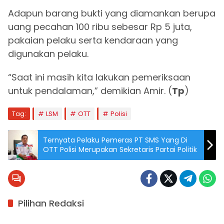
Adapun barang bukti yang diamankan berupa
uang pecahan 100 ribu sebesar Rp 5 juta,
pakaian pelaku serta kendaraan yang
digunakan pelaku.
“Saat ini masih kita lakukan pemeriksaan
untuk pendalaman,” demikian Amir. (
Tp
)
Tag:
LSM
OTT
Polisi
Ternyata Pelaku Pemeras PT SMS Yang Di
OTT Polisi Merupakan Sekretaris Partai Politik
Pilihan Redaksi
Bengkulu
Bengkulu