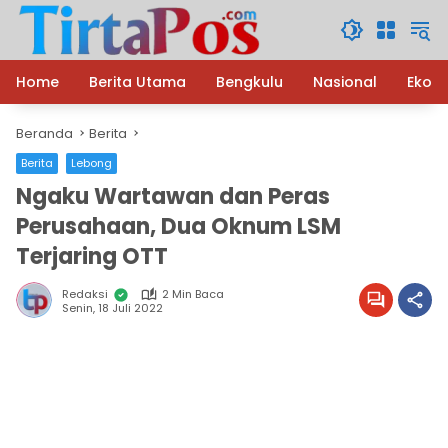
Langsung
ke
konten
Home
Berita Utama
Bengkulu
Nasional
Ekon
Beranda
Berita
Berita
Lebong
Ngaku Wartawan dan Peras
Perusahaan, Dua Oknum LSM
Terjaring OTT
Redaksi
2 Min Baca
Senin, 18 Juli 2022