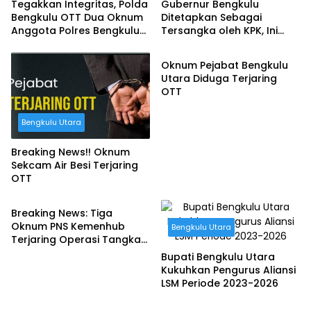
Tegakkan Integritas, Polda
Gubernur Bengkulu
Bengkulu OTT Dua Oknum
Ditetapkan Sebagai
Anggota Polres Bengkulu
Tersangka oleh KPK, Ini
Bengkulu Utara
Tengah
Penjelasan Wakil Ketua KPK
Oknum Pejabat Bengkulu
Utara Diduga Terjaring
OTT
Bengkulu Utara
Breaking News!! Oknum
Sekcam Air Besi Terjaring
OTT
Bengkulu
Breaking News: Tiga
Oknum PNS Kemenhub
Bengkulu Utara
Terjaring Operasi Tangkap
Tangan
Bupati Bengkulu Utara
Kukuhkan Pengurus Aliansi
LSM Periode 2023-2026