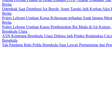
Berita
Ditembak Saat Distribusi Air Bersih, Sopir Tangki Jadi Korban Aksi
Berita
Polres Lebong Ungkap Kasus Kekerasan terhadap Anak hingga Men
Berita
Polres Lebong Ungkap Kasus Pembunuhan Ibu Muda di Air Kopras,
Bengkulu Utara
ASN Kemenag Bengkulu Utara Diduga Jadi Pelaku Rudapaksa Cucu 
Bengkulu
Tak Pandang Bulu Polda Bengkulu Siap Lawan Premanisme dan Peny