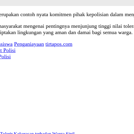
merupakan contoh nyata komitmen pihak kepolisian dalam men
syarakat mengenai pentingnya menjunjung tinggi nilai toler
ciptakan lingkungan yang aman dan damai bagi semua warga
siswa
Penganiayaan
tirtapos.com
olisi
olerir Kekerasan terhadap Warga Sipil