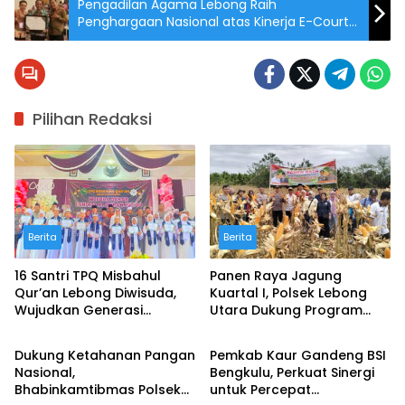
Pengadilan Agama Lebong Raih
Penghargaan Nasional atas Kinerja E-Court
Tepat Waktu Semester I Tahun 2025
Pilihan Redaksi
Berita
Berita
16 Santri TPQ Misbahul
Panen Raya Jagung
Qur’an Lebong Diwisuda,
Kuartal I, Polsek Lebong
Wujudkan Generasi
Utara Dukung Program
Berita
Advertorial
Berkarakter Qur’ani
Ketahanan Pangan
Nasional
Dukung Ketahanan Pangan
Pemkab Kaur Gandeng BSI
Nasional,
Bengkulu, Perkuat Sinergi
Bhabinkamtibmas Polsek
untuk Percepat
Advertorial
Advertorial