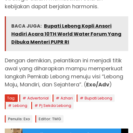
kebijakan dapat berjalan harmonis.
BACA JUGA:
Bupati Lebong Kopli Ansori
Hadiri Acara 10TH World Water Forum Yang
Dibuka Menteri PUPR RI
Dengan demikian, pelantikan ini menjadi titik
awal yang diharapkan mampu memperkuat
langkah Pemkab Lebong menuju visi “Lebong
Maju, Mandiri, dan Sejahtera”. (
Exo/Adv
)
Tag:
Advertorial
Azhari
Bupati Lebong
Lebong
Pj Sekda Lebong
Penulis: Exo
Editor: TMG