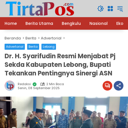
Langsung
ke
konten
Home
Berita Utama
Bengkulu
Nasional
Ekon
Beranda
Berita
Advertorial
Advertorial
Berita
Lebong
Dr. H. Syarifudin Resmi Menjabat Pj
Sekda Kabupaten Lebong, Bupati
Tekankan Pentingnya Sinergi ASN
Redaksi
2 Min Baca
Senin, 08 September 2025