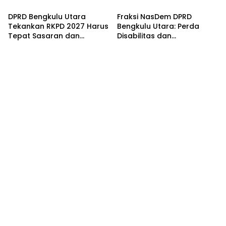
Lebong Atas Kawal
Pembangunan dan
Penanaman Jagung 1
Tingkatkan Kesejahteraan
DPRD Bengkulu Utara
Fraksi NasDem DPRD
Hektare
Masyarakat
Tekankan RKPD 2027 Harus
Bengkulu Utara: Perda
Tepat Sasaran dan
Disabilitas dan
Berdampak Nyata
Ketenagakerjaan sebagai
Langkah Strategis
Reformasi Tata Kelola