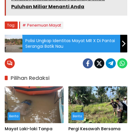
Puluhan Miliar Menanti Anda
Tag:
Penemuan Mayat
Polisi Ungkap Identitas Mayat MR X Di Pantai
Serangai Batik Nau
Pilihan Redaksi
Berita
Berita
Mayat Laki-laki Tanpa
Pergi Kesawah Bersama