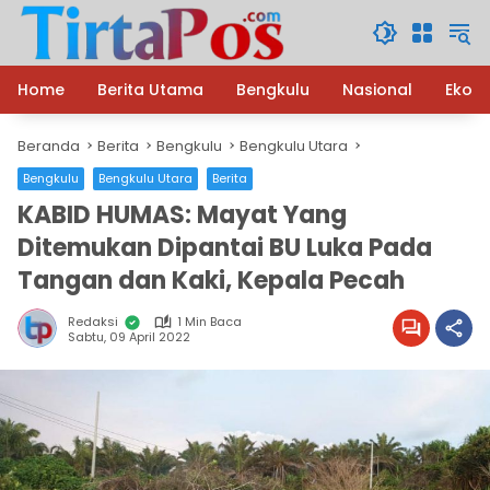
Langsung
ke
konten
Home
Berita Utama
Bengkulu
Nasional
Ekon
Beranda
Berita
Bengkulu
Bengkulu Utara
Bengkulu
Bengkulu Utara
Berita
KABID HUMAS: Mayat Yang
Ditemukan Dipantai BU Luka Pada
Tangan dan Kaki, Kepala Pecah
Redaksi
1 Min Baca
Sabtu, 09 April 2022