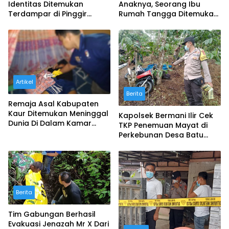
Identitas Ditemukan
Anaknya, Seorang Ibu
Terdampar di Pinggir
Rumah Tangga Ditemukan
Pantai Kota Bengkulu
Tewas Di Tengah Sawah
Artikel
Berita
Remaja Asal Kabupaten
Kaur Ditemukan Meninggal
Kapolsek Bermani Ilir Cek
Dunia Di Dalam Kamar
TKP Penemuan Mayat di
Kosan
Perkebunan Desa Batu
Kalung Kepahiang
Berita
Tim Gabungan Berhasil
Evakuasi Jenazah Mr X Dari