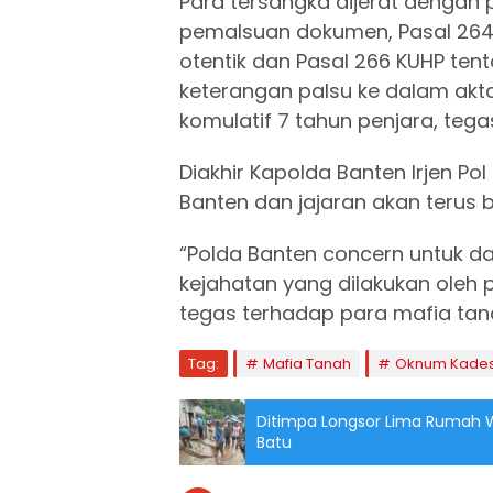
Para tersangka dijerat dengan p
pemalsuan dokumen, Pasal 264
otentik dan Pasal 266 KUHP t
keterangan palsu ke dalam ak
komulatif 7 tahun penjara, tegas
Diakhir Kapolda Banten Irjen Po
Banten dan jajaran akan terus 
“Polda Banten concern untuk
kejahatan yang dilakukan oleh 
tegas terhadap para mafia tanah
Tag:
Mafia Tanah
Oknum Kade
Ditimpa Longsor Lima Rumah 
Batu