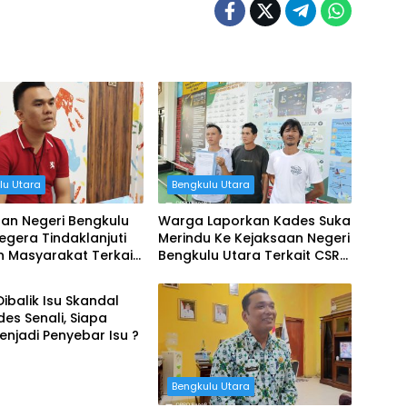
lu Utara
Bengkulu Utara
an Negeri Bengkulu
Warga Laporkan Kades Suka
egera Tindaklanjuti
Merindu Ke Kejaksaan Negeri
n Masyarakat Terkait
Bengkulu Utara Terkait CSR
lu Utara
olaan Kas Desa
Perusahaan
Dibalik Isu Skandal
es Senali, Siapa
njadi Penyebar Isu ?
Bengkulu Utara