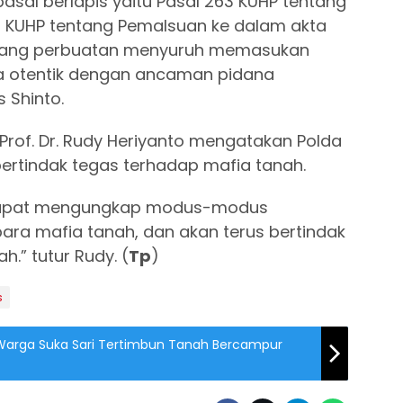
asal berlapis yaitu Pasal 263 KUHP tentang
 KUHP tentang Pemalsuan ke dalam akta
entang perbuatan menyuruh memasukan
ta otentik dengan ancaman pidana
 Shinto.
l Prof. Dr. Rudy Heriyanto mengatakan Polda
bertindak tegas terhadap mafia tanah.
 dapat mengungkap modus-modus
para mafia tanah, dan akan terus bertindak
.” tutur Rudy. (
Tp
)
s
Warga Suka Sari Tertimbun Tanah Bercampur