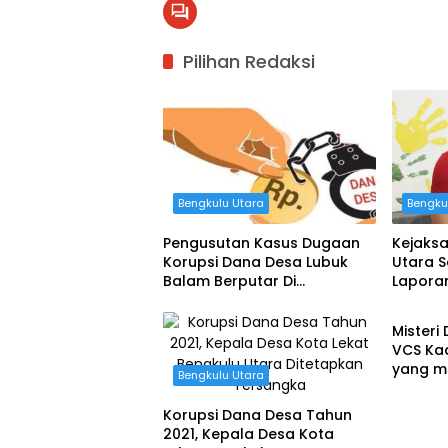
Pilihan Redaksi
Bengkulu Utara
Bengku
Pengusutan Kasus Dugaan
Kejaksa
Korupsi Dana Desa Lubuk
Utara S
Balam Berputar Di
Lapora
Bengku
Inspektorat
Pengel
Misteri 
VCS Kad
yang me
Bengkulu Utara
Korupsi Dana Desa Tahun
2021, Kepala Desa Kota