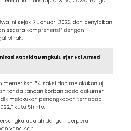
un 1999 dan menetap di Solo, Jawa Tengah,”
tiwa ini sejak 7 Januari 2022 dan penyidikan
ukan secara komprehensif dengan
ai pihak.
isasi Kapolda Bengkulu Irjen Pol Armed
ah memeriksa 54 saksi dan melakukan uji
han tanda tangan korban pada dokumen
yidik melakukan penangkapan terhadap
22,” kata Shinto.
ersangka adalah dengan berperan
nah yang sah.