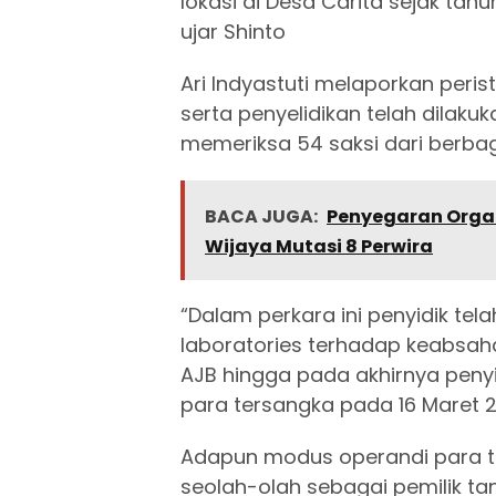
lokasi di Desa Carita sejak tah
ujar Shinto
Ari Indyastuti melaporkan peris
serta penyelidikan telah dilak
memeriksa 54 saksi dari berbag
BACA JUGA:
Penyegaran Organ
Wijaya Mutasi 8 Perwira
“Dalam perkara ini penyidik tel
laboratories terhadap keabsa
AJB hingga pada akhirnya pen
para tersangka pada 16 Maret 20
Adapun modus operandi para t
seolah-olah sebagai pemilik ta