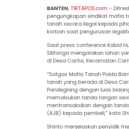
BANTEN
,
TIRTAPOS.com
– Ditre
pengungkapan sindikat mafia t
tanah secara ilegal kepada pi
korban saat pengurusan legalit
Saat press conference Kabid H
Silitonga mengatakan lahan yan
di Desa Carita, Kecamatan Car
“Satgas Mafia Tanah Polda Ban
tanah yang berada di Desa Car
Pandeglang dengan luas bidang
memalsukan tanda tangan seol
mentransaksikan dengan tanda
(AJB) kepada pembeli,” kata Shi
Shinto menjelaskan penyidik m