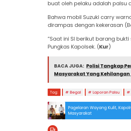
buat oleh pelaku adalah palsu d
Bahwa mobil Suzuki carry warna 
dirampas dengan kekerasan (B
”Saat ini SI berikut barang buk
Pungkas Kapolsek. (
Kur
)
BACA JUGA:
Polisi Tangkap Pe
Masyarakat Yang Kehilangan 
Tag:
Begal
Laporan Palsu
Pagelaran Wayang Kulit, Kapol
Masyarakat