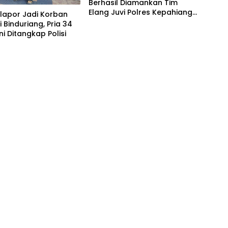
Berhasil Diamankan Tim
Elang Juvi Polres Kepahiang,
lapor Jadi Korban
Satu Pelaku Tewas
i Binduriang, Pria 34
Tertembak
ni Ditangkap Polisi