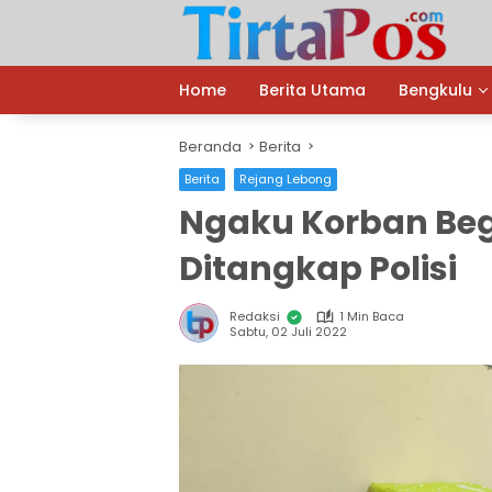
Langsung
ke
konten
Home
Berita Utama
Bengkulu
Beranda
Berita
Berita
Rejang Lebong
Ngaku Korban Be
Ditangkap Polisi
Redaksi
1 Min Baca
Sabtu, 02 Juli 2022