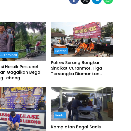
Banten
& Kriminal
Polres Serang Bongkar
ksi Heroik Personel
Sindikat Curanmor, Tiga
ian Gagalkan Begal
Tersangka Diamankan
ng Lebong
Bersama Puluhan Mobil Pick
Up
Berita
Komplotan Begal Sadis