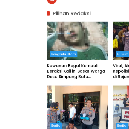
Pilihan Redaksi
Bengkulu Utara
Hukum 
Kawanan Begal Kembali
Viral, A
Beraksi Kali ini Sasar Warga
Kepolis
Desa Simpang Batu
di Reja
Bengkulu Utara
Berita
Berita