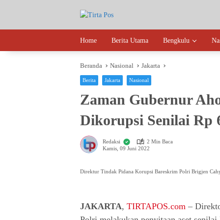
Langsung
ke
konten
Home
Berita Utama
Bengkulu
Na
Beranda
Nasional
Jakarta
Berita
Jakarta
Nasional
Zaman Gubernur Aho
Dikorupsi Senilai Rp 
Redaksi
2 Min Baca
Kamis, 09 Juni 2022
Direktur Tindak Pidana Korupsi Bareskrim Polri Brigjen C
JAKARTA
,
TIRTAPOS.com
– Direkto
Polri melakukan penyitaan aset senilai