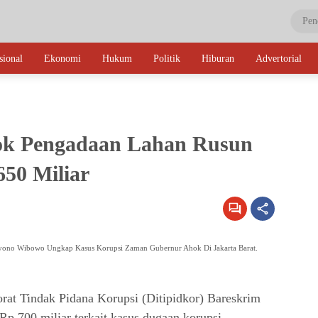
sional
Ekonomi
Hukum
Politik
Hiburan
Advertorial
k Pengadaan Lahan Rusun
650 Miliar
ahyono Wibowo Ungkap Kasus Korupsi Zaman Gubernur Ahok Di Jakarta Barat.
rat Tindak Pidana Korupsi (Ditipidkor) Bareskrim
 Rp 700 miliar terkait kasus dugaan korupsi