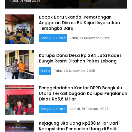
Utara Capai Rp400 Juta, Jaksa:
Rabu, 01 April 2026
Proses Hukum Tetap Berjalan
Babak Baru Skandal Pemotongan
Anggaran Dinkes BU Kejari Isyaratkan
Tersangka Baru
Bengkulu Utara
Rabu, 10 Desember 2025
Korupsi Dana Desa Rp 294 Juta Kades
Bungin Resmi Ditahan Polres Lebong
Berita
Rabu, 26 November 2025
Penggeledahan Kantor DPRD Bengkulu
Utara Terkait Dugaan Korupsi Perjalanan
Dinas Rp5,6 Miliar
Bengkulu Utara
Jumat, 14 Februari 2025
Kejagung Sita Uang Rp288 Miliar Dari
Korupsi dan Pencucian Uang di Balik