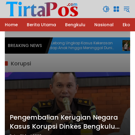
Langsung
ke
konten
Home
Berita Utama
Bengkulu
Nasional
Ekon
ikam
Polres Lebong Ungkap Kasus Kekerasan
Pol
BREAKING NEWS
terhadap Anak hingga Meninggal Dunia,
Pem
Terduga Pelaku Diamankan
Pel
Korupsi
Pengembalian Kerugian Negara
Kasus Korupsi Dinkes Bengkulu