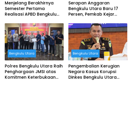
Menjelang Berakhirnya
Serapan Anggaran
Semester Pertama
Bengkulu Utara Baru 17
Realisasi APBD Bengkulu
Persen, Pemkab Kejar
Utara Baru Terserap 17
Ketertinggalan Program
Persen
Prioritas
Bengkulu Utara
Bengkulu Utara
Polres Bengkulu Utara Raih
Pengembalian Kerugian
Penghargaan JMSI atas
Negara Kasus Korupsi
Komitmen Keterbukaan
Dinkes Bengkulu Utara
Informasi
Capai Rp400 Juta, Jaksa:
Proses Hukum Tetap
Berjalan