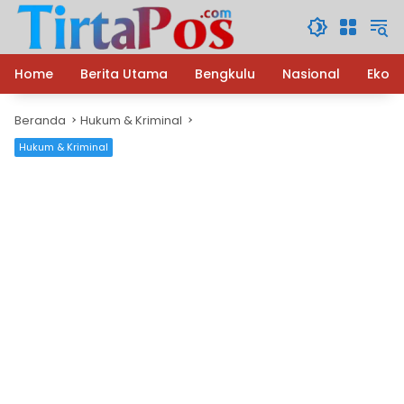
Langsung
ke
konten
Home
Berita Utama
Bengkulu
Nasional
Ekon
Beranda
Hukum & Kriminal
Hukum & Kriminal