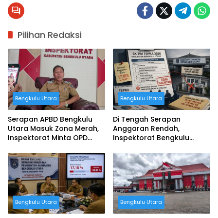
Pilihan Redaksi
Bengkulu Utara
Bengkulu Utara
Serapan APBD Bengkulu
Di Tengah Serapan
Utara Masuk Zona Merah,
Anggaran Rendah,
Inspektorat Minta OPD
Inspektorat Bengkulu
Bergerak Cepat
Utara Justru Absen dari
Tim TEPRA
Bengkulu Utara
Bengkulu Utara