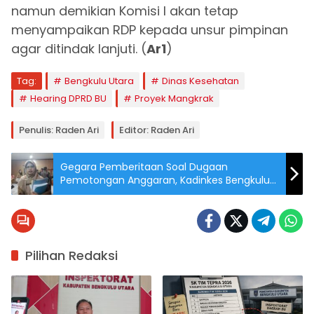
namun demikian Komisi I akan tetap
menyampaikan RDP kepada unsur pimpinan
agar ditindak lanjuti. (
Ar1
)
Tag:
Bengkulu Utara
Dinas Kesehatan
Hearing DPRD BU
Proyek Mangkrak
Penulis: Raden Ari
Editor: Raden Ari
Gegara Pemberitaan Soal Dugaan
Pemotongan Anggaran, Kadinkes Bengkulu
Utara Tuding Sejumlah Media Tidak Kredibel
Pilihan Redaksi