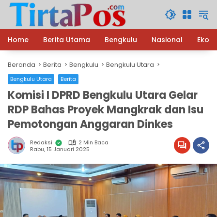
Langsung
ke
konten
Home
Berita Utama
Bengkulu
Nasional
Ekon
Beranda
Berita
Bengkulu
Bengkulu Utara
Bengkulu Utara
Berita
Komisi I DPRD Bengkulu Utara Gelar
RDP Bahas Proyek Mangkrak dan Isu
Pemotongan Anggaran Dinkes
Redaksi
2 Min Baca
Rabu, 15 Januari 2025