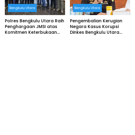
Bengkulu Utara
Bengkulu Utara
Polres Bengkulu Utara Raih
Pengembalian Kerugian
Penghargaan JMSI atas
Negara Kasus Korupsi
Komitmen Keterbukaan
Dinkes Bengkulu Utara
Informasi
Capai Rp400 Juta, Jaksa:
Proses Hukum Tetap
Berjalan