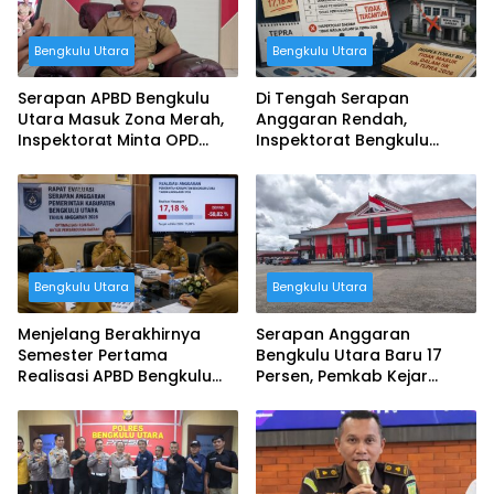
Bengkulu Utara
Bengkulu Utara
Serapan APBD Bengkulu
Di Tengah Serapan
Utara Masuk Zona Merah,
Anggaran Rendah,
Inspektorat Minta OPD
Inspektorat Bengkulu
Bergerak Cepat
Utara Justru Absen dari
Tim TEPRA
Bengkulu Utara
Bengkulu Utara
Menjelang Berakhirnya
Serapan Anggaran
Semester Pertama
Bengkulu Utara Baru 17
Realisasi APBD Bengkulu
Persen, Pemkab Kejar
Utara Baru Terserap 17
Ketertinggalan Program
Persen
Prioritas