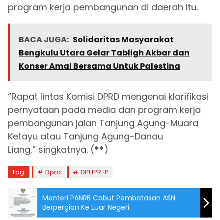
program kerja pembangunan di daerah itu.
BACA JUGA:
Solidaritas Masyarakat
Bengkulu Utara Gelar Tabligh Akbar dan
Konser Amal Bersama Untuk Palestina
“Rapat lintas Komisi DPRD mengenai klarifikasi
pernyataan pada media dan program kerja
pembangunan jalan Tanjung Agung-Muara
Ketayu atau Tanjung Agung-Danau
Liang,” singkatnya. (
**
)
Tag:
Dprd
DPUPR-P
Menteri PANRB Cabut Pembatasan ASN
Berpergian Ke Luar Negeri