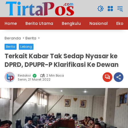
Langsung
ke
konten
Home
Berita Utama
Bengkulu
Nasional
Ekon
Beranda
Berita
Berita
Lebong
Terkait Kabar Tak Sedap Nyasar ke
DPRD, DPUPR-P Klarifikasi Ke Dewan
Redaksi
2 Min Baca
Senin, 21 Maret 2022