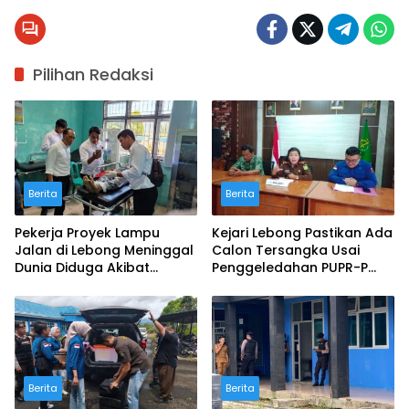
Pilihan Redaksi
Berita
Berita
Pekerja Proyek Lampu
Kejari Lebong Pastikan Ada
Jalan di Lebong Meninggal
Calon Tersangka Usai
Dunia Diduga Akibat
Penggeledahan PUPR-P
Tersengat Arus Listrik
dan BKD
Berita
Berita