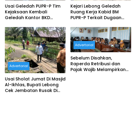
Usai Geledah PUPR-P Tim
Kejari Lebong Geledah
Kejaksaan Kembali
Ruang Kerja Kabid BM
Geledah Kantor BKD
PUPR-P Terkait Dugaan
Lebong
Korupsi
Advertorial
Sebelum Disahkan,
Raperda Retribusi dan
Advertorial
Pajak Wajib Melampirkan
Nominal Serta Uji
Usai Sholat Jumat Di Masjid
Kelayakan Publik
Al-Ikhlas, Bupati Lebong
Cek Jembatan Rusak Di
Desa Sukau Kayo